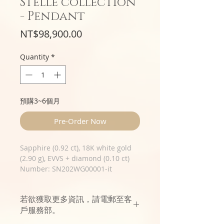
Stelle collection
- Pendant
Price
NT$98,900.00
Quantity
*
預購3~6個月
Pre-Order Now
Sapphire (0.92 ct), 18K white gold
(2.90 g), EVVS + diamond (0.10 ct)
Number: SN202WG00001-it
若欲獲取更多資訊，請電郵至客
戶服務部。