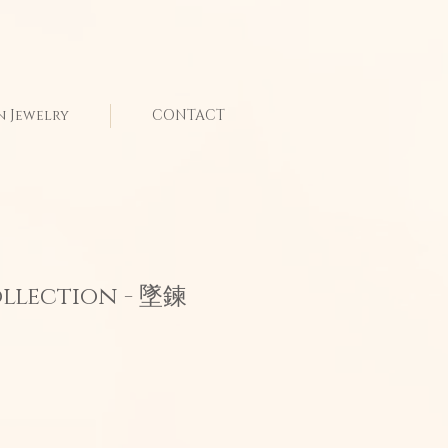
n Jewelry
CONTACT
llection - 墜鍊