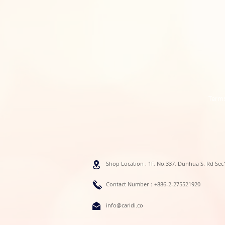
Terms
Shop Location : 1F, No.337, Dunhua S. Rd Sec1
Contact Number：+886-2-275521920
info@caridi.co