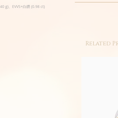
0 g)、EVVS+白鑽 (0.98 ct)
Related P