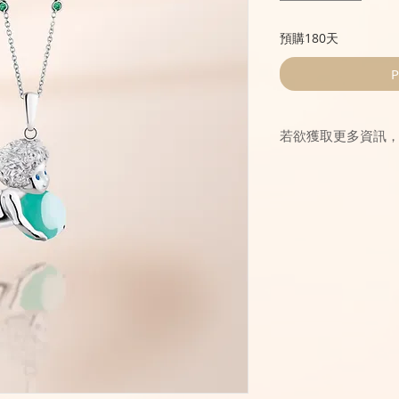
預購180天
P
若欲獲取更多資訊