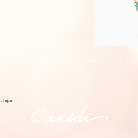
Phoenix
Collection
Pendant
的
 of Use
Privacy Notice
Legal Notice
Caridi Ca
副
本
, Taipei